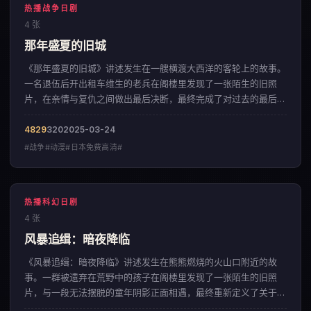
热播战争日剧
4 张
那年盛夏的旧城
《那年盛夏的旧城》讲述发生在一艘横渡大西洋的客轮上的故事。
一名退伍后开出租车维生的老兵在阁楼里发现了一张陌生的旧照
片，在亲情与复仇之间做出最后决断，最终完成了对过去的最后一
次告别。影片以宏大磅礴的视觉风格，呈现出一部来自英国的战争
佳作。
4829
320
2025-03-24
#战争#动漫#日本免费高清#
热播科幻日剧
4 张
风暴追缉：暗夜降临
《风暴追缉：暗夜降临》讲述发生在熊熊燃烧的火山口附近的故
事。一群被遗弃在荒野中的孩子在阁楼里发现了一张陌生的旧照
片，与一段无法摆脱的童年阴影正面相遇，最终重新定义了关于忠
诚与背叛的边界。影片以充满诗意的运镜方式，呈现出一部来自韩