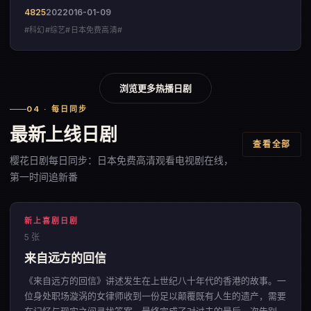
国的科幻佳作。
4825
202
2016-01-09
#科幻#综艺#日本免费高清#
浏览更多热播日剧
04 · 每日同步
最新上线日剧
查看全部
樱花日剧每日同步：日本免费高清观看电视剧在线，
第一时间追新番
新上喜剧日剧
5 张
来自远方的回信
《来自远方的回信》讲述发生在上世纪八十年代的香港的故事。一
位身处职场漩涡的女律师收到一份足以颠覆既有人生的遗产，需要