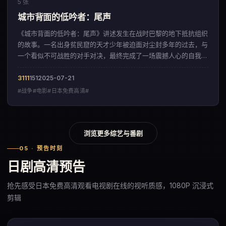
5 张
城市背面的低吟者：尾声
《城市背面的低吟者：尾声》讲述发生在战时巴黎的地下抵抗组织
的故事。一名出身贫民窟的天才少年被迫面对尘封多年的过去，与
一个看似不可战胜的对手对决，最终完成了一场震撼人心的自我救
赎。影片以充满诗意的运镜方式，呈现出一部来自美国的战争佳
作。
3111
151
2025-07-21
#战争#电影#日本免费高清#
浏览更多综艺与番剧
05 · 预告时刻
日剧高清预告
抢先感受日本免费高清观看电视剧在线的视听质感，1080P 沉浸式
剪辑