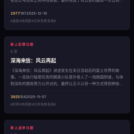
在记忆与现实之间寻找答案，最终完成了对过去的最后一次告别。
影片以宏大磅礴的视觉风格，呈现出一部来自韩国的喜剧佳作。
2977
197
2025-12-10
#喜剧#电视剧#日本免费高清#
新上犯罪日剧
8 张
深海来信：风云再起
《深海来信：风云再起》讲述发生在末日浩劫后的废土世界的故
事。一支执行秘密任务的精英小队意外卷入了一场跨国阴谋，与体
制深处的腐败势力公开对抗，最终让正义以另一种方式得到伸张。
影片以宏大磅礴的视觉风格，呈现出一部来自中国大陆的犯罪佳
作。
3925
154
2025-11-07
#犯罪#电视剧#日本免费高清#
新上战争日剧