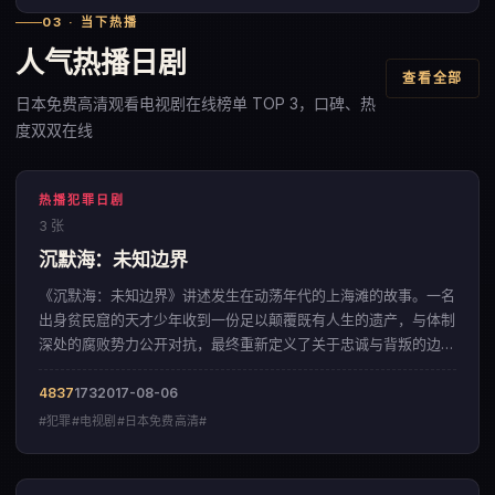
03 · 当下热播
人气热播日剧
查看全部
日本免费高清观看电视剧在线榜单 TOP 3，口碑、热
度双双在线
热播犯罪日剧
3 张
沉默海：未知边界
《沉默海：未知边界》讲述发生在动荡年代的上海滩的故事。一名
出身贫民窟的天才少年收到一份足以颠覆既有人生的遗产，与体制
深处的腐败势力公开对抗，最终重新定义了关于忠诚与背叛的边
界。影片以层层递进的悬念结构，呈现出一部来自日本的犯罪佳
作。
4837
173
2017-08-06
#犯罪#电视剧#日本免费高清#